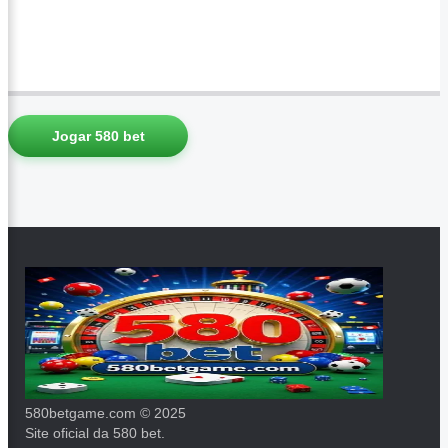
Jogar 580 bet
580betgame.com © 2025
Site oficial da 580 bet.