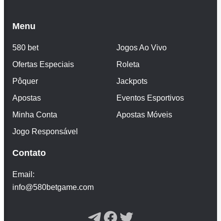
Menu
580 bet
Jogos Ao Vivo
Ofertas Especiais
Roleta
Pôquer
Jackpots
Apostas
Eventos Esportivos
Minha Conta
Apostas Móveis
Jogo Responsável
Contato
Email:
info@580betgame.com