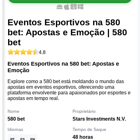
Eventos Esportivos na 580
bet: Apostas e Emoção | 580
bet
4.8
Eventos Esportivos na 580 bet: Apostas e
Emoção
Explore como a 580 bet está moldando o mundo das
apostas em eventos esportivos, oferecendo uma
plataforma envolvente para apaixonados por esportes e
apostas em tempo real.
Nome
Proprietário
580 bet
Stars Investments N.V.
Idiomas
Tempo de Saque
48 horas
PT
ES
EN