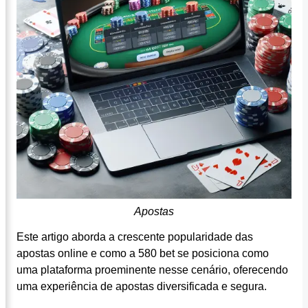
Apostas
Este artigo aborda a crescente popularidade das
apostas online e como a 580 bet se posiciona como
uma plataforma proeminente nesse cenário, oferecendo
uma experiência de apostas diversificada e segura.