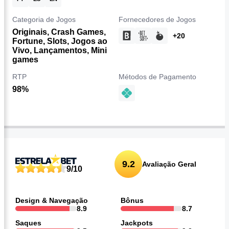
Categoria de Jogos
Fornecedores de Jogos
Originais, Crash Games,
+20
Fortune, Slots, Jogos ao
Vivo, Lançamentos, Mini
games
RTP
Métodos de Pagamento
98%
Avaliação geral Eventos Esportivos
9.2
Avaliação Geral
9/10
Design & Navegação
Bônus
8.9
8.7
Saques
Jackpots